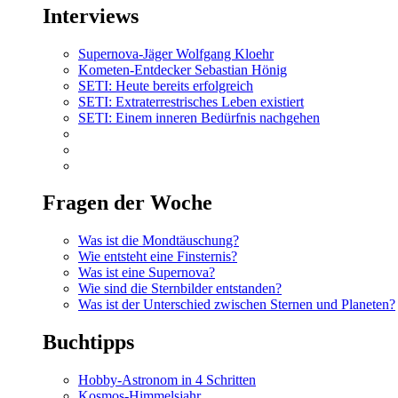
Interviews
Supernova-Jäger Wolfgang Kloehr
Kometen-Entdecker Sebastian Hönig
SETI: Heute bereits erfolgreich
SETI: Extraterrestrisches Leben existiert
SETI: Einem inneren Bedürfnis nachgehen
Fragen der Woche
Was ist die Mondtäuschung?
Wie entsteht eine Finsternis?
Was ist eine Supernova?
Wie sind die Sternbilder entstanden?
Was ist der Unterschied zwischen Sternen und Planeten?
Buchtipps
Hobby-Astronom in 4 Schritten
Kosmos-Himmelsjahr