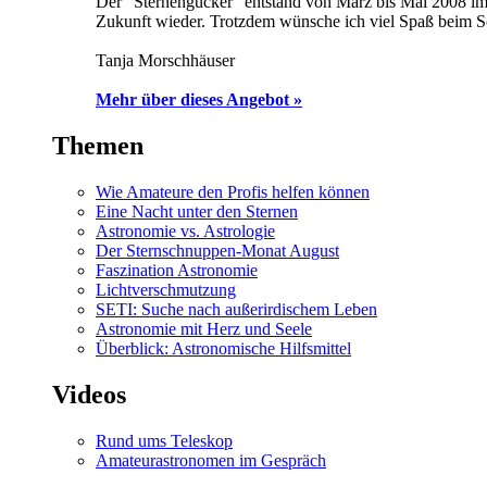
Der "Sternengucker" entstand von März bis Mai 2008 im 
Zukunft wieder. Trotzdem wünsche ich viel Spaß beim 
Tanja Morschhäuser
Mehr über dieses Angebot »
Themen
Wie Amateure den Profis helfen können
Eine Nacht unter den Sternen
Astronomie vs. Astrologie
Der Sternschnuppen-Monat August
Faszination Astronomie
Lichtverschmutzung
SETI: Suche nach außerirdischem Leben
Astronomie mit Herz und Seele
Überblick: Astronomische Hilfsmittel
Videos
Rund ums Teleskop
Amateurastronomen im Gespräch