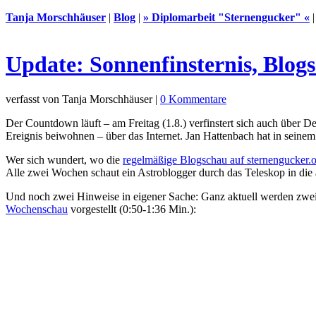
Tanja Morschhäuser
|
Blog
|
» Diplomarbeit "Sternengucker" «
Update: Sonnenfinsternis, Blog
verfasst von Tanja Morschhäuser |
0 Kommentare
Der Countdown läuft – am Freitag (1.8.) verfinstert sich auch über 
Ereignis beiwohnen – über das Internet. Jan Hattenbach hat in sein
Wer sich wundert, wo die
regelmäßige Blogschau auf sternengucker.
Alle zwei Wochen schaut ein Astroblogger durch das Teleskop in di
Und noch zwei Hinweise in eigener Sache: Ganz aktuell werden zwe
Wochenschau
vorgestellt (0:50-1:36 Min.):