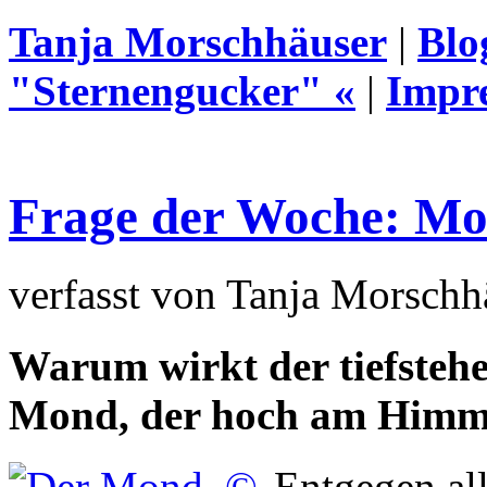
Tanja Morschhäuser
|
Blo
"Sternengucker" «
|
Impr
Frage der Woche: M
verfasst von Tanja Morschh
Warum wirkt der tiefsteh
Mond, der hoch am Himme
Entgegen al