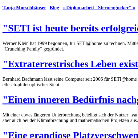
Tanja Morschhäuser
|
Blog
|
» Diplomarbeit "Sternengucker" «
"SETI ist heute bereits erfolgre
Werner Klein hat 1999 begonnen, für SETI@home zu rechnen. Mittler
“Crunching Family” gegründet.
"Extraterrestrisches Leben exist
Bernhard Bachmann lässt seine Computer seit 2006 für SETI@home ar
ethisch-philosophischer Sicht.
"Einem inneren Bedürfnis nac
Mit einer etwas längeren Unterbrechung beteiligt sich der Nutzer „
aber auch bei der Klimaforschung und mathematischen Projekten aus.
"Eine grandiose Platzverschwe